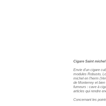
Les Distributeurs
Partenaires
Tabacs de France
Cigare Saint michel
Envie d'un cigare cu
modules Robusto, Lon
michel en l'herm (Ve
de Monterrey et bien 
fumeurs : cave à ciga
articles qui rendre e
Concernant les points