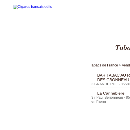
Tabac
Accueil
La gamme des cigares
Tabacs de France
>
Vend
Edito cigares français
BAR TABAC AU 
DES CBONNEAU
Edito en images
3 GRANDE RUE - 85580 
Visites thématiques
La Cannebière
3 r Paul Berjonneau - 8
en l'herm
Contact