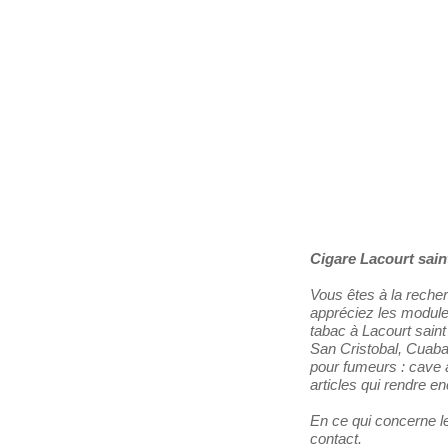
Les Distributeurs
Partenaires
Tabacs de France
Cigare Lacourt sain
Vous êtes à la recher
appréciez les module
tabac à Lacourt sain
San Cristobal, Cuaba 
pour fumeurs : cave à
articles qui rendre e
En ce qui concerne le
contact.