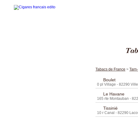
Tab
Accueil
La gamme des cigares
Tabacs de France
>
Tarn
Edito cigares français
Boulet
0 pl Village - 82290 Vill
Edito en images
Le Havane
Visites thématiques
165 rte Montauban - 82
Tissinié
Contact
10 r Canal - 82290 Lacou