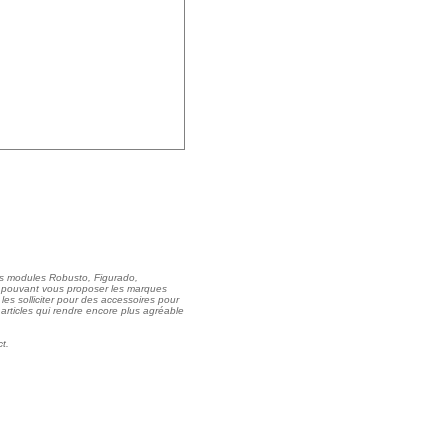
es modules Robusto, Figurado,
) pouvant vous proposer les marques
les solliciter pour des accessoires pour
 articles qui rendre encore plus agréable
t.