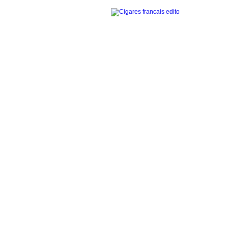
Accueil
La gamme des cigares
Edito cigares français
Edito en images
Visites thématiques
Contact