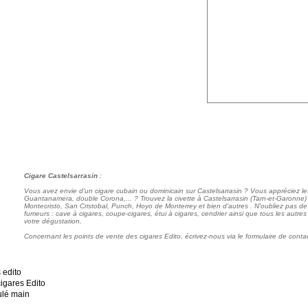
Cigare Castelsarrasin
:
Vous avez envie d'un cigare cubain ou dominicain sur Castelsarrasin ? Vous appréciez l
Guantanamera, double Corona,... ? Trouvez la civette à Castelsarrasin (Tarn-et-Garonne
Montecristo, San Cristobal, Punch, Hoyo de Monterrey et bien d'autres . N'oubliez pas de 
fumeurs : cave à cigares, coupe-cigares, étui à cigares, cendrier ainsi que tous les autres
votre dégustation.
Concernant les points de vente des cigares Edito, écrivez-nous via le formulaire de contac