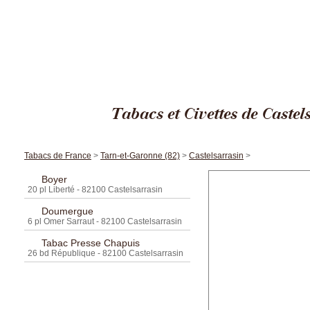
Cigares Edito
Tabacs et Civettes de Castel
Tabacs de France
>
Tarn-et-Garonne (82)
>
Castelsarrasin
>
Boyer
20 pl Liberté - 82100 Castelsarrasin
Doumergue
6 pl Omer Sarraut - 82100 Castelsarrasin
Tabac Presse Chapuis
26 bd République - 82100 Castelsarrasin