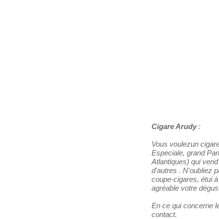
Les Distributeurs
Partenaires
Tabacs de France
Cigare Arudy
:
Vous voulezun cigare
Especiale, grand Pane
Atlantiques) qui ven
d'autres . N'oubliez 
coupe-cigares, étui à
agréable votre dégust
En ce qui concerne le
contact.