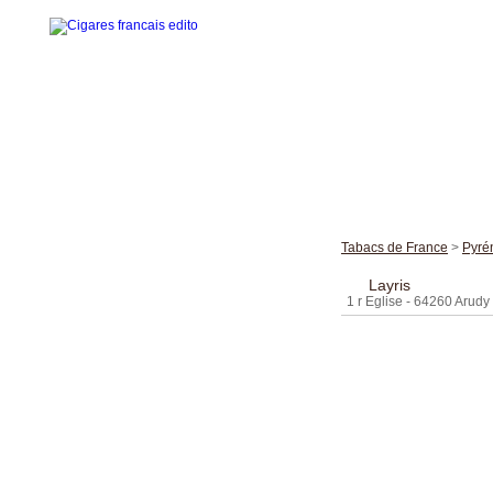
Accueil
La gamme des cigares
Tabacs de France
>
Pyré
Edito cigares français
Layris
1 r Eglise - 64260 Arudy
Edito en images
Visites thématiques
Contact