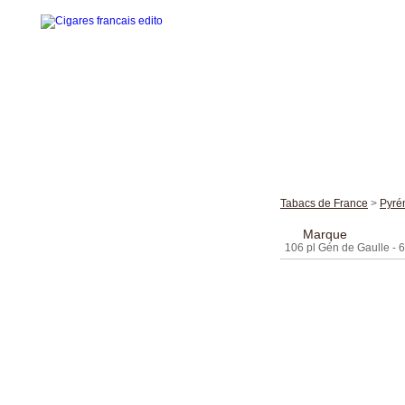
Accueil
La gamme des cigares
Tabacs de France
>
Pyré
Edito cigares français
Marque
106 pl Gén de Gaulle - 6
Edito en images
Visites thématiques
Contact