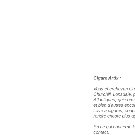
Les Distributeurs
Partenaires
Tabacs de France
Cigare Artix
:
Vous cherchezun ciga
Churchill, Lonsdale, p
Atlantiques) qui com
et bien d'autres enco
cave à cigares, coupe-
rendre encore plus ag
En ce qui concerne le
contact.