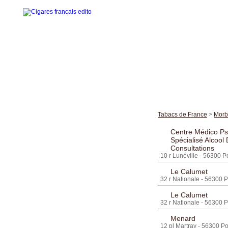
Accueil
La gamme des cigares
Tabacs de France
>
Morb
Edito cigares français
Centre Médico Ps
Spécialisé Alcool
Edito en images
Consultations
10 r Lunéville - 56300 P
Visites thématiques
Le Calumet
Contact
32 r Nationale - 56300 P
Le Calumet
32 r Nationale - 56300 P
Menard
12 pl Martray - 56300 Po