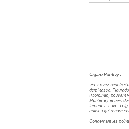
Les Distributeurs
Partenaires
Tabacs de France
Cigare Pontivy
:
Vous avez besoin d'u
demi-tasse, Figurado,
(Morbihan) pouvant v
Monterrey et bien d'a
fumeurs : cave à ciga
articles qui rendre e
Concernant les points