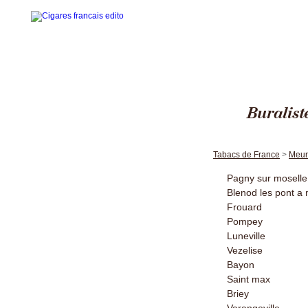
Buralist
Accueil
La gamme des cigares
Tabacs de France
>
Meur
Edito cigares français
Pagny sur moselle
Blenod les pont a
Edito en images
Frouard
Visites thématiques
Pompey
Luneville
Contact
Vezelise
Bayon
Saint max
Briey