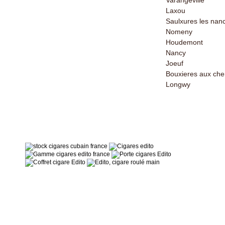
Varangeville
Laxou
Saulxures les nan
Les Distributeurs
Nomeny
Houdemont
Partenaires
Nancy
Tabacs de France
Joeuf
Bouxieres aux ch
Longwy
“ Un