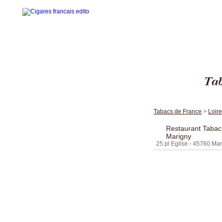
Tab
Accueil
La gamme des cigares
Tabacs de France
>
Loire
Edito cigares français
Restaurant Tabac
Marigny
Edito en images
25 pl Eglise - 45760 Ma
Visites thématiques
Contact