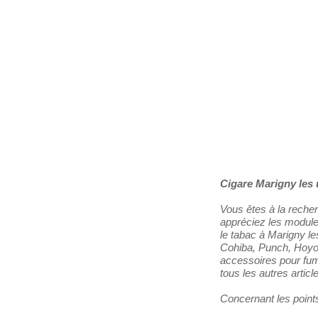
Les Distributeurs
Partenaires
Tabacs de France
Cigare Marigny les
Vous êtes à la reche
appréciez les modules
le tabac à Marigny l
Cohiba, Punch, Hoyo d
accessoires pour fume
tous les autres artic
Concernant les points