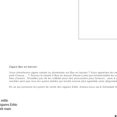
Cigare Bas en basset
:
Vous cherchezun cigare cubain ou dominicain sur Bas en basset ? Vous appréciez les mo
petit Corona,... ? Trouvez la civette à Bas en basset (Haute-Loire) qui commercialise le
bien d'autres . N'oubliez pas de les solliciter pour des accessoires pour fumeurs : cave à 
cendrier ainsi que tous les autres articles qui rendre encore plus agréable votre dégustati
En ce qui concerne les points de vente des cigares Edito, écrivez-nous via le formulaire d
F