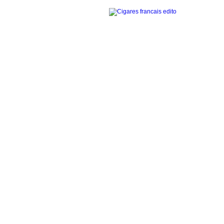
Accueil
La gamme des cigares
Edito cigares français
Edito en images
Visites thématiques
Contact