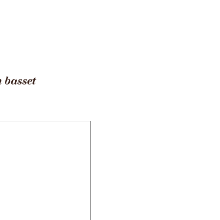
to
Tabacs de France
Haute-Loire (43)
Bas en basset
n basset