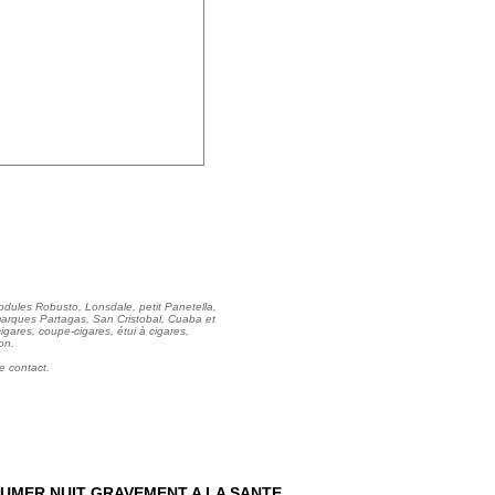
dules Robusto, Lonsdale, petit Panetella,
s marques Partagas, San Cristobal, Cuaba et
cigares, coupe-cigares, étui à cigares,
on.
e contact.
UMER NUIT GRAVEMENT A LA SANTE