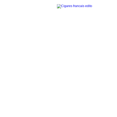
Accueil
La gamme des cigares
Edito cigares français
Edito en images
Visites thématiques
Contact