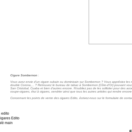
Cigare Sombernon
:
Vous avez envie d'un cigare cubain ou dominicain sur Sombernon ? Vous appréciez les
double Corona,... ? Retrouvez le bureau de tabac à Sombernon (Côte-d'Or) pouvant vous
San Cristobal, Cuaba et bien d'autres encore. N'oubliez pas de les solliciter pour des acc
coupe-cigares, étui à cigares, cendrier ainsi que tous les autres articles qui rendre encor
Concernant les points de vente des cigares Edito, écrivez-nous sur le formulaire de conta
F