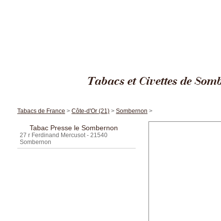
Cigares
Tabacs et Civettes de Som
Tabacs de France
>
Côte-d'Or (21)
>
Sombernon
>
Tabac Presse le Sombernon
27 r Ferdinand Mercusot - 21540
Sombernon