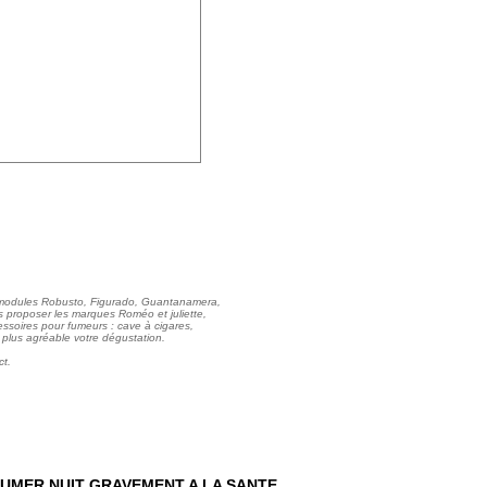
 modules Robusto, Figurado, Guantanamera,
 proposer les marques Roméo et juliette,
essoires pour fumeurs : cave à cigares,
e plus agréable votre dégustation.
ct.
UMER NUIT GRAVEMENT A LA SANTE