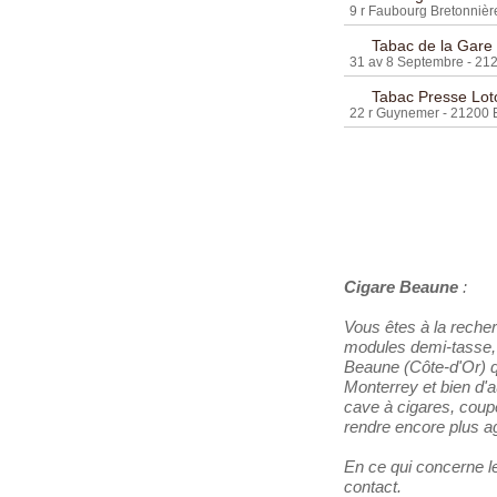
9 r Faubourg Bretonniè
Tabac de la Gare
Les Distributeurs
31 av 8 Septembre - 2
Tabac Presse Loto
Partenaires
22 r Guynemer - 21200
Tabacs de France
Cigare Beaune
:
Vous êtes à la reche
modules demi-tasse, 
Beaune (Côte-d'Or) 
Monterrey et bien d'a
cave à cigares, coupe-
rendre encore plus ag
En ce qui concerne le
contact.