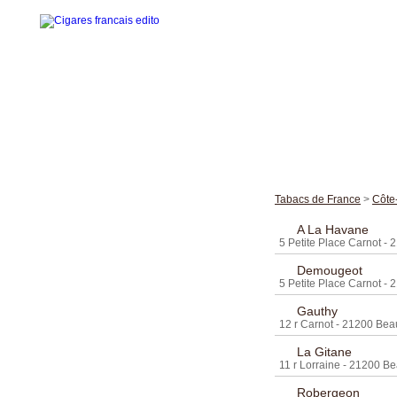
Accueil
La gamme des cigares
Tabacs de France
>
Côte-
Edito cigares français
A La Havane
5 Petite Place Carnot -
Edito en images
Demougeot
Visites thématiques
5 Petite Place Carnot -
Gauthy
Contact
12 r Carnot - 21200 Be
La Gitane
11 r Lorraine - 21200 B
Robergeon