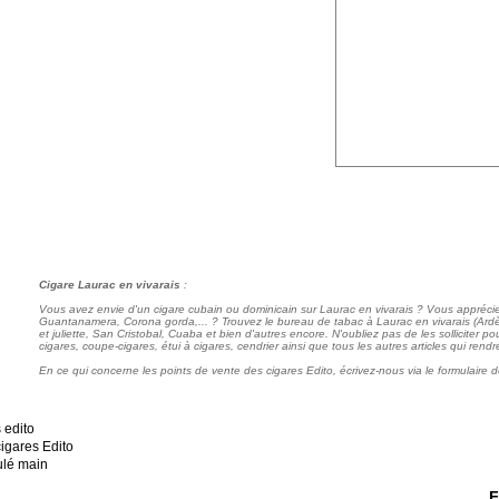
Cigare Laurac en vivarais
:
Vous avez envie d'un cigare cubain ou dominicain sur Laurac en vivarais ? Vous appréci
Guantanamera, Corona gorda,... ? Trouvez le bureau de tabac à Laurac en vivarais (Ar
et juliette, San Cristobal, Cuaba et bien d'autres encore. N'oubliez pas de les solliciter 
cigares, coupe-cigares, étui à cigares, cendrier ainsi que tous les autres articles qui ren
En ce qui concerne les points de vente des cigares Edito, écrivez-nous via le formulaire d
F