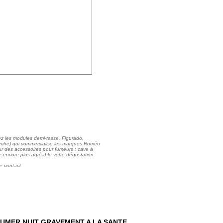
ez les modules demi-tasse, Figurado,
dèche) qui commercialise les marques Roméo
pour des accessoires pour fumeurs : cave à
dre encore plus agréable votre dégustation.
e contact.
UMER NUIT GRAVEMENT A LA SANTE