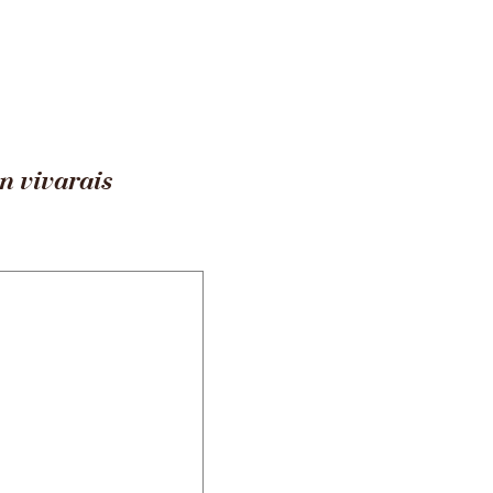
o
Tabacs de France
Ardèche (07)
Laurac en vivarais
n vivarais