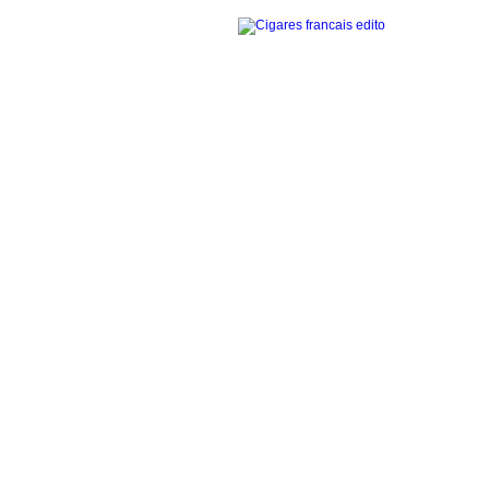
Accueil
La gamme des cigares
Edito cigares français
Edito en images
Visites thématiques
Contact